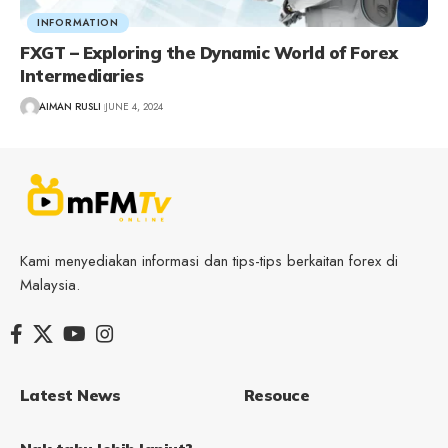
INFORMATION
FXGT – Exploring the Dynamic World of Forex
Intermediaries
AIMAN RUSLI
JUNE 4, 2024
Kami menyediakan informasi dan tips-tips berkaitan forex di
Malaysia.
Latest News
Resouce